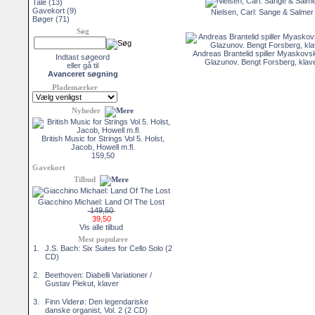
Tale
(13)
Gavekort
(9)
Nielsen, Carl: Sange & Salmer
Bøger
(71)
Søg
Andreas Brantelid spiller Myaskovs
Indtast søgeord
Glazunov. Bengt Forsberg, klav
eller gå til
Avanceret søgning
Plademærker
Nyheder
British Music for Strings Vol 5. Holst,
Jacob, Howell m.fl.
159,50
Gavekort
Tilbud
Giacchino Michael: Land Of The Lost
149,50
39,50
Vis alle tilbud
Mest populære
1.
J.S. Bach: Six Suites for Cello Solo (2
CD)
2.
Beethoven: Diabelli Variationer /
Gustav Piekut, klaver
3.
Finn Viderø: Den legendariske
danske organist, Vol. 2 (2 CD)