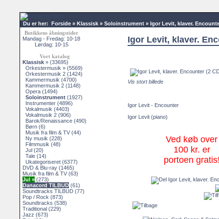
Du er her:
Forside
»
Klassisk
»
Soloinstrument
»
Igor Levit, klaver. Encount
Butikkens åbningstider
Igor Levit, klaver. En
Mandag - Fredag: 10-18
Lørdag: 10-15
Vort katalog
Klassisk
»
(33695)
Orkestermusik »
(5569)
Orkestermusik 2
(1424)
Kammermusik
(4700)
Vis stort billede
Kammermusik 2
(1148)
Opera
(1494)
Soloinstrument
(1927)
Instrumenter
(4896)
Igor Levit - Encounter
Vokalmusik
(4403)
Vokalmusik 2
(906)
Igor Levit (piano)
Barok/Renaissance
(490)
Børn
(6)
Musik fra film & TV
(44)
Ved køb over
Ny musik
(228)
Filmmusik
(48)
100 kr. er
Jul
(20)
Tale
(14)
portoen gratis
Ukategoriseret
(6377)
DVD & Blu-ray
(1465)
Musik fra film & TV
(63)
Jul »
(273)
Danacord TILBUD
(61)
Soundtracks TILBUD
(77)
Pop / Rock
(873)
Soundtracks
(538)
Traditional
(229)
Jazz
(673)