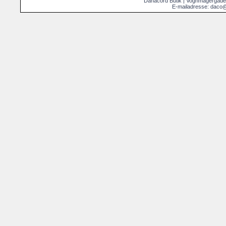
Danacord Butik | Vognmagergade
E-mailadresse: daco@