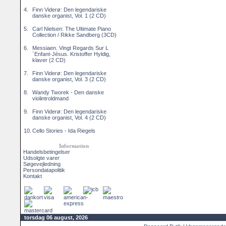
4.
Finn Viderø: Den legendariske
danske organist, Vol. 1 (2 CD)
5.
Carl Nielsen: The Ultimate Piano
Collection / Rikke Sandberg (3CD)
6.
Messiaen. Vingt Regards Sur L
´Enfant-Jésus. Kristoffer Hyldig,
klaver (2 CD)
7.
Finn Viderø: Den legendariske
danske organist, Vol. 3 (2 CD)
8.
Wandy Tworek - Den danske
violintroldmand
9.
Finn Viderø: Den legendariske
danske organist, Vol. 4 (2 CD)
10.
Cello Stories - Ida Riegels
Information
Handelsbetingelser
Udsolgte varer
Søgevejledning
Persondatapolitik
Kontakt
torsdag 06 august, 2026