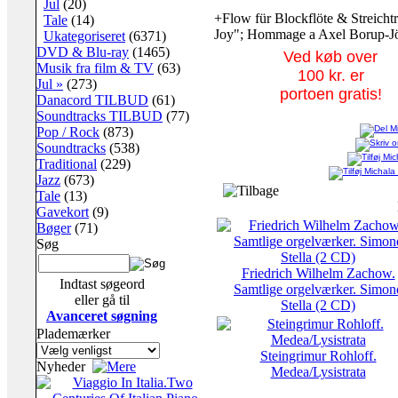
Jul
(20)
+Flow für Blockflöte & Streicht
Tale
(14)
Joy"; Hommage a Axel Borup-Jör
Ukategoriseret
(6371)
DVD & Blu-ray
(1465)
Ved køb over
Musik fra film & TV
(63)
100 kr. er
Jul »
(273)
portoen gratis!
Danacord TILBUD
(61)
Soundtracks TILBUD
(77)
Pop / Rock
(873)
Soundtracks
(538)
Traditional
(229)
Jazz
(673)
Tale
(13)
Gavekort
(9)
Bøger
(71)
Søg
Friedrich Wilhelm Zachow.
Indtast søgeord
Samtlige orgelværker. Simon
eller gå til
Stella (2 CD)
Avanceret søgning
Plademærker
Steingrimur Rohloff.
Nyheder
Medea/Lysistrata