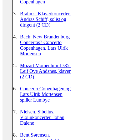
Copenhagen
3.
Brahms. Klaverkoncerter.
Andras Schiff, solist og
dirigent (2 CD)
4.
Bach: New Brandenburg
Concertos? Concerto
Copenhagen. Lars Ulrik
Mortensen
5.
Mozart Momentum 1785.
Leif Ove Andsnes, klaver
(2 CD)
6.
Concerto Copenhagen og
Lars Ulrik Mortensen
spiller Lumbye
7.
Nielsen. Sibelius.
Violinkoncerter. Johan
Dalene
8.
Bent Sørensen.