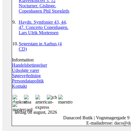
Klaverkoncert 3. 12
Nocturner. Gislinge.
Copenhagen Phil Storgårds
9.
Haydn. Symfonier 43, 44,
47. Concerto Copenhagen.
Lars Ulrik Mortensen
10.
Segerstam in Aarhus (4
CD)
Information
Handelsbetingelser
Udsolgte varer
Søgevejledning
Persondatapolitik
Kontakt
lørdag 08 august, 2026
Danacord Butik | Vognmagergade 9
E-mailadresse: daco@da