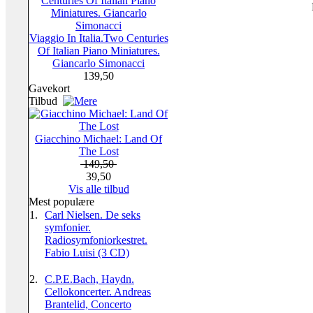
Viaggio In Italia.Two Centuries
Of Italian Piano Miniatures.
Giancarlo Simonacci
139,50
Gavekort
Tilbud
Giacchino Michael: Land Of
The Lost
149,50
39,50
Vis alle tilbud
Mest populære
1.
Carl Nielsen. De seks
symfonier.
Radiosymfoniorkestret.
Fabio Luisi (3 CD)
2.
C.P.E.Bach, Haydn.
Cellokoncerter. Andreas
Brantelid, Concerto