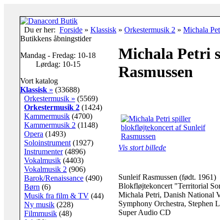
Du er her:
Forside
»
Klassisk
»
Orkestermusik 2
»
Michala Pet
Butikkens åbningstider
Michala Petri s
Mandag - Fredag: 10-18
Lørdag: 10-15
Rasmussen
Vort katalog
Klassisk
»
(33688)
Orkestermusik »
(5569)
Orkestermusik 2
(1424)
Kammermusik
(4700)
Kammermusik 2
(1148)
Opera
(1493)
Soloinstrument
(1927)
Vis stort billede
Instrumenter
(4896)
Vokalmusik
(4403)
Vokalmusik 2
(906)
Sunleif Rasmussen (født. 1961)
Barok/Renaissance
(490)
Blokfløjtekoncert "Territorial S
Børn
(6)
Michala Petri, Danish National
Musik fra film & TV
(44)
Symphony Orchestra, Stephen La
Ny musik
(228)
Super Audio CD
Filmmusik
(48)