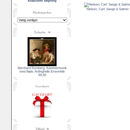
Avanceret søgning
Nielsen, Carl: Sange & Salmer
Plademærker
Nyheder
Bernhard Romberg. Kammermusik
med fløjte. Ardinghello Ensemble
99,50
Gavekort
Tilbud