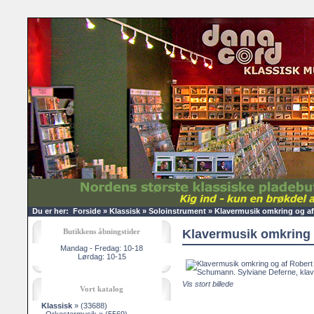
Du er her:
Forside
»
Klassisk
»
Soloinstrument
»
Klavermusik omkring og af
Butikkens åbningstider
Klavermusik omkring 
Mandag - Fredag: 10-18
Lørdag: 10-15
Vis stort billede
Vort katalog
Klassisk
»
(33688)