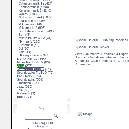
Orkestermusik »
(5569)
Orkestermusik 2
(1424)
Kammermusik
(4700)
Kammermusik 2
(1148)
Opera
(1493)
Soloinstrument
(1927)
Instrumenter
(4896)
Vokalmusik
(4403)
Vokalmusik 2
(906)
Barok/Renaissance
(490)
Børn
(6)
Musik fra film & TV
(44)
Sylviane Deferne - Omkring Robert 
Ny musik
(228)
Filmmusik
(48)
Sylviane Deferne, klaver
Jul
(20)
Tale
(14)
Clara Schumann: 3 Präludien & Fugen 
Ukategoriseret
(6371)
Brahms: 7 Variationen über ein Them
DVD & Blu-ray
(1465)
Schuncke: Grande Sonate op. 3 (tileg
Musik fra film & TV
(63)
Schumann:
Jul »
(273)
Danacord TILBUD
(61)
Soundtracks TILBUD
(77)
Pop / Rock
(873)
Soundtracks
(538)
Traditional
(229)
Jazz
(673)
Tale
(13)
Gavekort
(9)
Bøger
(71)
Søg
Indtast søgeord
eller gå til