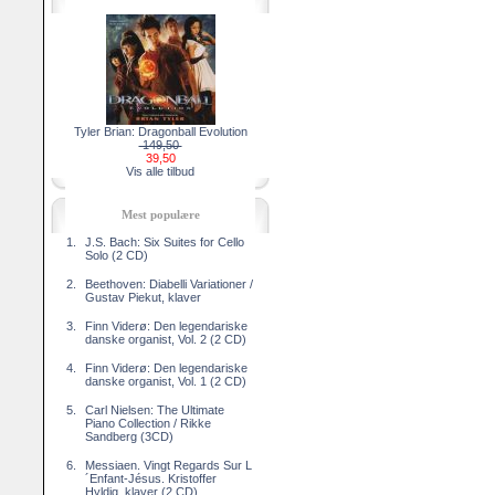
Tyler Brian: Dragonball Evolution
149,50
39,50
Vis alle tilbud
Mest populære
1.
J.S. Bach: Six Suites for Cello
Solo (2 CD)
2.
Beethoven: Diabelli Variationer /
Gustav Piekut, klaver
3.
Finn Viderø: Den legendariske
danske organist, Vol. 2 (2 CD)
4.
Finn Viderø: Den legendariske
danske organist, Vol. 1 (2 CD)
5.
Carl Nielsen: The Ultimate
Piano Collection / Rikke
Sandberg (3CD)
6.
Messiaen. Vingt Regards Sur L
´Enfant-Jésus. Kristoffer
Hyldig, klaver (2 CD)