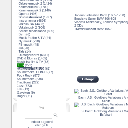
Orkestermusik »
(5569)
Orkestermusik 2
(1424)
Kammermusik
(4700)
Kammermusik 2
(1148)
Opera
(1493)
Johann Sebastian Bach (1685-1750)
Soloinstrument
(1927)
Engelske Suiter BWV 806-808
Instrumenter
(4896)
Vladimir Ashkenazy, London Symphon
Vokalmusik
(4403)
2 CDs
Vokalmusik 2
(906)
+Klavierkonzert BWV 1052
Barok/Renaissance
(490)
Børn
(6)
Musik fra film & TV
(44)
Ny musik
(228)
Filmmusik
(48)
Jul
(20)
Tale
(14)
Ukategoriseret
(6371)
DVD & Blu-ray
(1465)
Musik fra film & TV
(63)
Jul »
(273)
Danacord TILBUD
(61)
Soundtracks TILBUD
(77)
Pop / Rock
(873)
Soundtracks
(538)
Traditional
(229)
Jazz
(673)
Tale
(13)
Gavekort
(9)
Bøger
(71)
Bach, J.S.: Goldberg Variations / A
Schiff
Søg
J.S. Bach: Goldberg Variations / M
Esfahani
Indtast søgeord
eller gå til