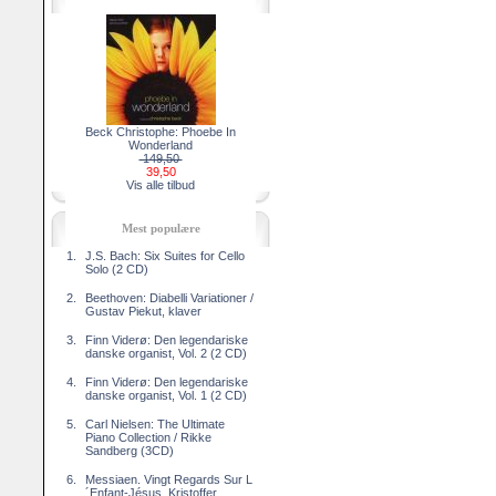
Beck Christophe: Phoebe In
Wonderland
149,50
39,50
Vis alle tilbud
Mest populære
1.
J.S. Bach: Six Suites for Cello
Solo (2 CD)
2.
Beethoven: Diabelli Variationer /
Gustav Piekut, klaver
3.
Finn Viderø: Den legendariske
danske organist, Vol. 2 (2 CD)
4.
Finn Viderø: Den legendariske
danske organist, Vol. 1 (2 CD)
5.
Carl Nielsen: The Ultimate
Piano Collection / Rikke
Sandberg (3CD)
6.
Messiaen. Vingt Regards Sur L
´Enfant-Jésus. Kristoffer