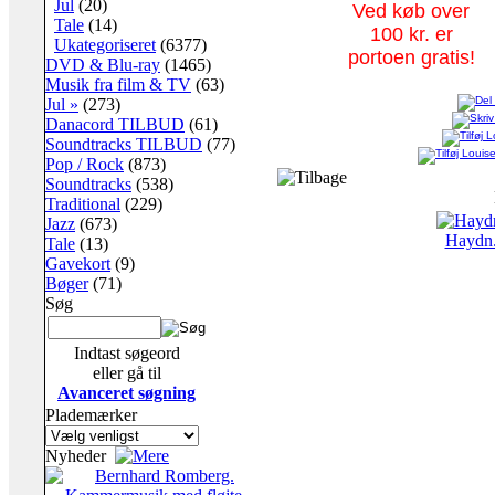
Jul
(20)
Ved køb over
Tale
(14)
100 kr. er
Ukategoriseret
(6377)
portoen gratis!
DVD & Blu-ray
(1465)
Musik fra film & TV
(63)
Jul »
(273)
Danacord TILBUD
(61)
Soundtracks TILBUD
(77)
Pop / Rock
(873)
Soundtracks
(538)
Traditional
(229)
Jazz
(673)
Haydn. 
Tale
(13)
Gavekort
(9)
Bøger
(71)
Søg
Indtast søgeord
eller gå til
Avanceret søgning
Plademærker
Nyheder