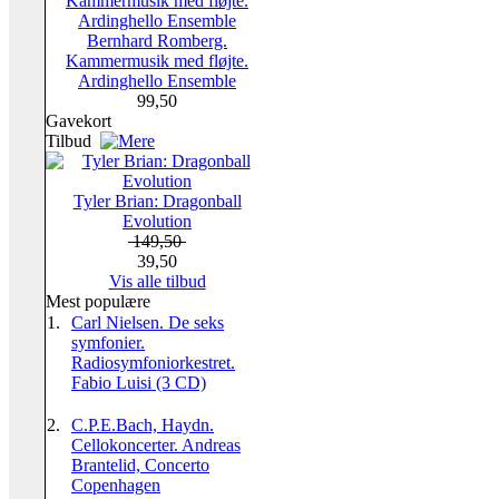
Bernhard Romberg.
Kammermusik med fløjte.
Ardinghello Ensemble
99,50
Gavekort
Tilbud
Tyler Brian: Dragonball
Evolution
149,50
39,50
Vis alle tilbud
Mest populære
1.
Carl Nielsen. De seks
symfonier.
Radiosymfoniorkestret.
Fabio Luisi (3 CD)
2.
C.P.E.Bach, Haydn.
Cellokoncerter. Andreas
Brantelid, Concerto
Copenhagen