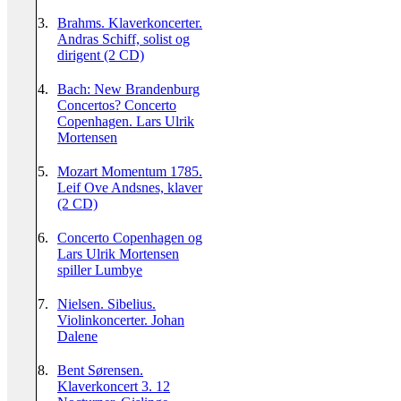
3.
Brahms. Klaverkoncerter.
Andras Schiff, solist og
dirigent (2 CD)
4.
Bach: New Brandenburg
Concertos? Concerto
Copenhagen. Lars Ulrik
Mortensen
5.
Mozart Momentum 1785.
Leif Ove Andsnes, klaver
(2 CD)
6.
Concerto Copenhagen og
Lars Ulrik Mortensen
spiller Lumbye
7.
Nielsen. Sibelius.
Violinkoncerter. Johan
Dalene
8.
Bent Sørensen.
Klaverkoncert 3. 12