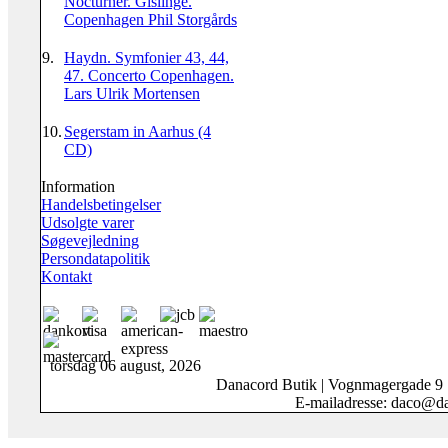
Nocturner. Gislinge.
Copenhagen Phil Storgårds
9.
Haydn. Symfonier 43, 44,
47. Concerto Copenhagen.
Lars Ulrik Mortensen
10.
Segerstam in Aarhus (4
CD)
Information
Handelsbetingelser
Udsolgte varer
Søgevejledning
Persondatapolitik
Kontakt
torsdag 06 august, 2026
Danacord Butik | Vognmagergade 9
E-mailadresse: daco@da