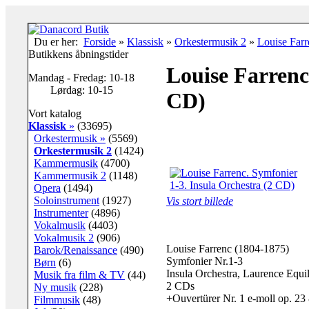
Du er her:
Forside
»
Klassisk
»
Orkestermusik 2
»
Louise Farr
Butikkens åbningstider
Louise Farrenc
Mandag - Fredag: 10-18
Lørdag: 10-15
CD)
Vort katalog
Klassisk
»
(33695)
Orkestermusik »
(5569)
Orkestermusik 2
(1424)
Kammermusik
(4700)
Kammermusik 2
(1148)
Opera
(1494)
Soloinstrument
(1927)
Vis stort billede
Instrumenter
(4896)
Vokalmusik
(4403)
Vokalmusik 2
(906)
Louise Farrenc (1804-1875)
Barok/Renaissance
(490)
Symfonier Nr.1-3
Børn
(6)
Insula Orchestra, Laurence Equi
Musik fra film & TV
(44)
2 CDs
Ny musik
(228)
+Ouvertürer Nr. 1 e-moll op. 23
Filmmusik
(48)