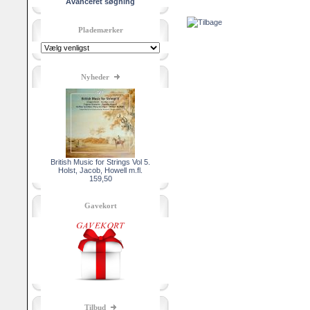
Avanceret søgning
Plademærker
Nyheder
British Music for Strings Vol 5.
Holst, Jacob, Howell m.fl.
159,50
Gavekort
Tilbud