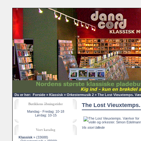
Du er her:
Forside
»
Klassisk
»
Orkestermusik 2
»
The Lost Vieuxtemps. Værk
Butikkens åbningstider
The Lost Vieuxtemps.
Mandag - Fredag: 10-18
Lørdag: 10-15
Vis stort billede
Vort katalog
Klassisk
»
(33688)