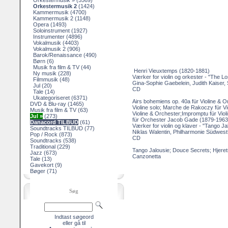
Orkestermusik »
(5569)
Orkestermusik 2
(1424)
Kammermusik
(4700)
Kammermusik 2
(1148)
Opera
(1493)
Soloinstrument
(1927)
Instrumenter
(4896)
Vokalmusik
(4403)
Vokalmusik 2
(906)
Barok/Renaissance
(490)
Børn
(6)
Musik fra film & TV
(44)
Henri Vieuxtemps (1820-1881)
Ny musik
(228)
Værker for violin og orkester - "The L
Filmmusik
(48)
Gina-Sophie Gaebelein, Judith Kaiser, 
Jul
(20)
CD
Tale
(14)
Ukategoriseret
(6371)
Airs bohemiens op. 40a für Violine & Or
DVD & Blu-ray
(1465)
Violine solo; Marche de Rakoczy für Vi
Musik fra film & TV
(63)
Violine & Orchester;Impromptu für Violi
Jul »
(273)
für Orchester Jacob Gade (1879-1963
Danacord TILBUD
(61)
Værker for violin og klaver - "Tango Ja
Soundtracks TILBUD
(77)
Niklas Walentin, Philharmonie Südwest
Pop / Rock
(873)
CD
Soundtracks
(538)
Traditional
(229)
Tango Jalousie; Douce Secrets; Hjeret
Jazz
(673)
Canzonetta
Tale
(13)
Gavekort
(9)
Bøger
(71)
Søg
Indtast søgeord
eller gå til