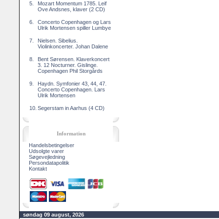
5.
Mozart Momentum 1785. Leif
Ove Andsnes, klaver (2 CD)
6.
Concerto Copenhagen og Lars
Ulrik Mortensen spiller Lumbye
7.
Nielsen. Sibelius.
Violinkoncerter. Johan Dalene
8.
Bent Sørensen. Klaverkoncert
3. 12 Nocturner. Gislinge.
Copenhagen Phil Storgårds
9.
Haydn. Symfonier 43, 44, 47.
Concerto Copenhagen. Lars
Ulrik Mortensen
10.
Segerstam in Aarhus (4 CD)
Information
Handelsbetingelser
Udsolgte varer
Søgevejledning
Persondatapolitik
Kontakt
søndag 09 august, 2026