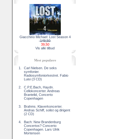
Giacchino Michael: Lost Season 4
149,50
39,50
Vis alle tilbud
Mest populære
1.
Carl Nielsen. De seks
symfonier.
Radiosymfoniorkestret. Fabio
Luisi (3 CD)
2.
C.P.E.Bach, Haydn.
Cellokoncerter. Andreas
Brantelid, Concerto
Copenhagen
3.
Brahms. Klaverkoncerter.
Andras Schiff, solist og dirigent
(2 CD)
4.
Bach: New Brandenburg
Concertos? Concerto
Copenhagen. Lars Ulrik
Mortensen