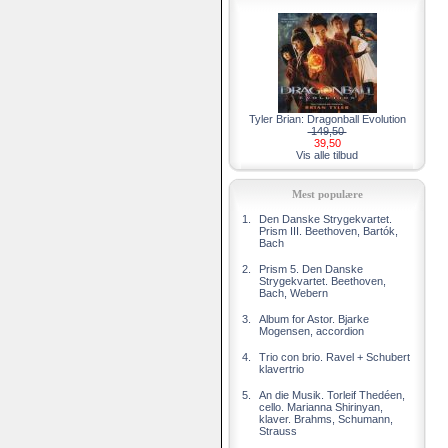
Tyler Brian: Dragonball Evolution
149,50
39,50
Vis alle tilbud
Mest populære
1.
Den Danske Strygekvartet.
Prism III. Beethoven, Bartók,
Bach
2.
Prism 5. Den Danske
Strygekvartet. Beethoven,
Bach, Webern
3.
Album for Astor. Bjarke
Mogensen, accordion
4.
Trio con brio. Ravel + Schubert
klavertrio
5.
An die Musik. Torleif Thedéen,
cello. Marianna Shirinyan,
klaver. Brahms, Schumann,
Strauss