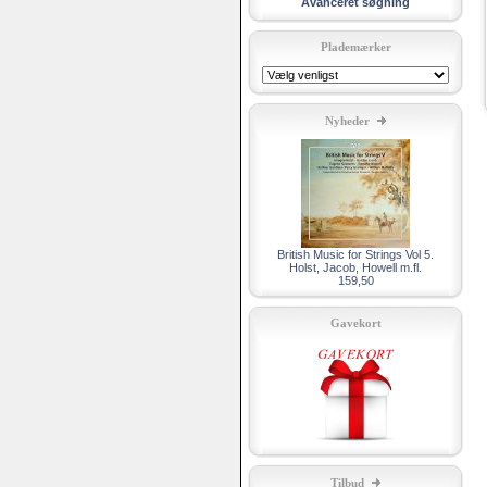
Avanceret søgning
Plademærker
Nyheder
British Music for Strings Vol 5.
Holst, Jacob, Howell m.fl.
159,50
Gavekort
Tilbud