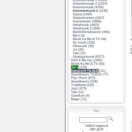
Orkestermusik »
(5569)
Orkestermusik 2
(1424)
Kammermusik
(4700)
Kammermusik 2
(1148)
Opera
(1494)
Soloinstrument
(1927)
Instrumenter
(4896)
Vokalmusik
(4403)
Vokalmusik 2
(906)
Barok/Renaissance
(490)
Børn
(6)
Musik fra film & TV
(44)
V
Ny musik
(228)
A
Filmmusik
(48)
S
Jul
(20)
M
Tale
(14)
Ukategoriseret
(6377)
DVD & Blu-ray
(1465)
Musik fra film & TV
(63)
Jul »
(273)
Danacord TILBUD
(61)
Soundtracks TILBUD
(77)
Pop / Rock
(873)
Soundtracks
(538)
Traditional
(229)
Jazz
(673)
Tale
(13)
Gavekort
(9)
Bøger
(71)
Søg
Indtast søgeord
eller gå til