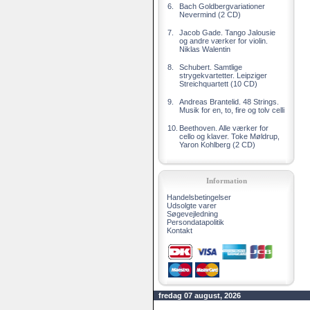
6.
Bach Goldbergvariationer
Nevermind (2 CD)
7.
Jacob Gade. Tango Jalousie
og andre værker for violin.
Niklas Walentin
8.
Schubert. Samtlige
strygekvartetter. Leipziger
Streichquartett (10 CD)
9.
Andreas Brantelid. 48 Strings.
Musik for en, to, fire og tolv celli
10.
Beethoven. Alle værker for
cello og klaver. Toke Møldrup,
Yaron Kohlberg (2 CD)
Information
Handelsbetingelser
Udsolgte varer
Søgevejledning
Persondatapolitik
Kontakt
fredag 07 august, 2026