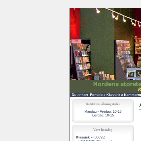
Du er her:
Forside
»
Klassisk
»
Kammermu
Butikkens åbningstider
Mandag - Fredag: 10-18
Lørdag: 10-15
Vort katalog
Klassisk
»
(33695)