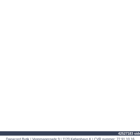
42527183 side
Danacord Butik | Vognmagergade 9 | 1120 København K | CVR nummer: 72 91 10 16