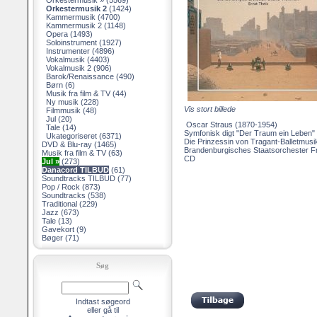
Orkestermusik »
(5569)
Orkestermusik 2
(1424)
Kammermusik
(4700)
Kammermusik 2
(1148)
Opera
(1493)
Soloinstrument
(1927)
Instrumenter
(4896)
Vokalmusik
(4403)
Vokalmusik 2
(906)
Barok/Renaissance
(490)
Børn
(6)
Musik fra film & TV
(44)
Ny musik
(228)
Vis stort billede
Filmmusik
(48)
Jul
(20)
Oscar Straus (1870-1954)
Tale
(14)
Symfonisk digt "Der Traum ein Leben"
Ukategoriseret
(6371)
Die Prinzessin von Tragant-Balletmusi
DVD & Blu-ray
(1465)
Brandenburgisches Staatsorchester Fr
Musik fra film & TV
(63)
CD
Jul »
(273)
Danacord TILBUD
(61)
Soundtracks TILBUD
(77)
Pop / Rock
(873)
Soundtracks
(538)
Traditional
(229)
Jazz
(673)
Tale
(13)
Gavekort
(9)
Bøger
(71)
Søg
Indtast søgeord
eller gå til