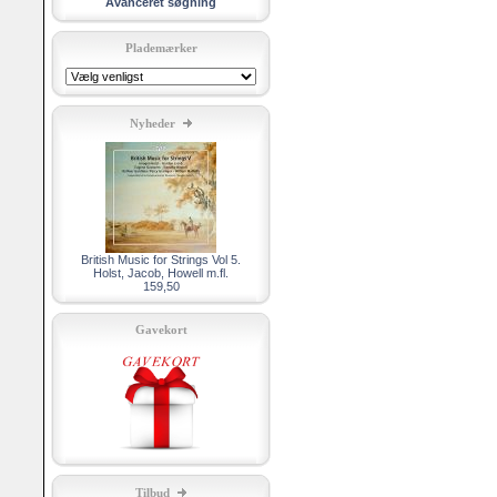
Avanceret søgning
Plademærker
Nyheder
British Music for Strings Vol 5.
Holst, Jacob, Howell m.fl.
159,50
Gavekort
Tilbud