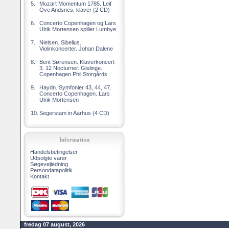
5.
Mozart Momentum 1785. Leif
Ove Andsnes, klaver (2 CD)
6.
Concerto Copenhagen og Lars
Ulrik Mortensen spiller Lumbye
7.
Nielsen. Sibelius.
Violinkoncerter. Johan Dalene
8.
Bent Sørensen. Klaverkoncert
3. 12 Nocturner. Gislinge.
Copenhagen Phil Storgårds
9.
Haydn. Symfonier 43, 44, 47.
Concerto Copenhagen. Lars
Ulrik Mortensen
10.
Segerstam in Aarhus (4 CD)
Information
Handelsbetingelser
Udsolgte varer
Søgevejledning
Persondatapolitik
Kontakt
fredag 07 august, 2026