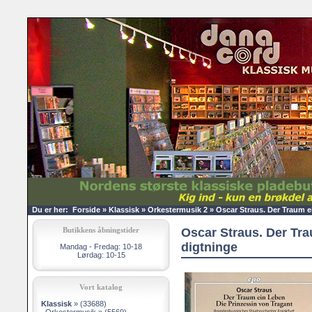
Du er her:
Forside
»
Klassisk
»
Orkestermusik 2
»
Oscar Straus. Der Traum e
Butikkens åbningstider
Oscar Straus. Der Tra
digtninge
Mandag - Fredag: 10-18
Lørdag: 10-15
Vort katalog
Klassisk
»
(33688)