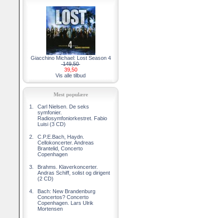
Giacchino Michael: Lost Season 4
149,50
39,50
Vis alle tilbud
Mest populære
1.
Carl Nielsen. De seks
symfonier.
Radiosymfoniorkestret. Fabio
Luisi (3 CD)
2.
C.P.E.Bach, Haydn.
Cellokoncerter. Andreas
Brantelid, Concerto
Copenhagen
3.
Brahms. Klaverkoncerter.
Andras Schiff, solist og dirigent
(2 CD)
4.
Bach: New Brandenburg
Concertos? Concerto
Copenhagen. Lars Ulrik
Mortensen