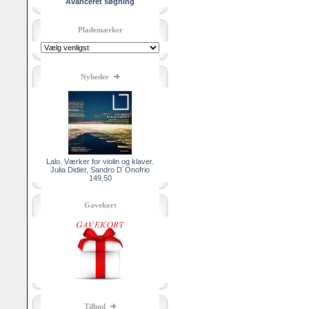
Avanceret søgning
Plademærker
Nyheder
Lalo. Værker for violin og klaver.
Julia Didier, Sandro D´Onofrio
149,50
Gavekort
Tilbud