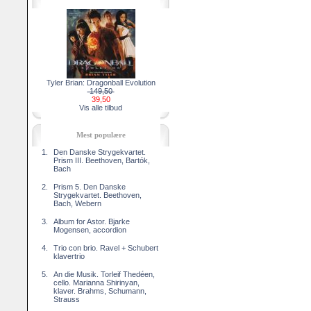
Tyler Brian: Dragonball Evolution
149,50
39,50
Vis alle tilbud
Mest populære
1.
Den Danske Strygekvartet.
Prism III. Beethoven, Bartók,
Bach
2.
Prism 5. Den Danske
Strygekvartet. Beethoven,
Bach, Webern
3.
Album for Astor. Bjarke
Mogensen, accordion
4.
Trio con brio. Ravel + Schubert
klavertrio
5.
An die Musik. Torleif Thedéen,
cello. Marianna Shirinyan,
klaver. Brahms, Schumann,
Strauss