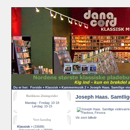
Du er her:
Forside
»
Klassisk
»
Kammermusik 2
»
Joseph Haas. Samtlige vio
Butikkens åbningstider
Joseph Haas. Samtlige
Mandag - Fredag: 10-18
Lørdag: 10-15
Vis stort billede
Vort katalog
Klassisk
»
(33688)