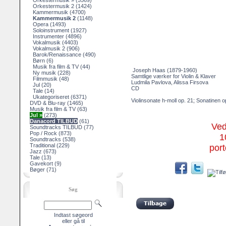
Orkestermusik »
(5569)
Orkestermusik 2
(1424)
Kammermusik
(4700)
Kammermusik 2
(1148)
Opera
(1493)
Soloinstrument
(1927)
Instrumenter
(4896)
Vokalmusik
(4403)
Vokalmusik 2
(906)
Barok/Renaissance
(490)
Børn
(6)
Musik fra film & TV
(44)
Joseph Haas (1879-1960)
Ny musik
(228)
Samtlige værker for Violin & Klaver
Filmmusik
(48)
Ludmila Pavlova, Alissa Firsova
Jul
(20)
CD
Tale
(14)
Ukategoriseret
(6371)
Violinsonate h-moll op. 21; Sonatinen op.
DVD & Blu-ray
(1465)
Musik fra film & TV
(63)
Jul »
(273)
Danacord TILBUD
(61)
Ved
Soundtracks TILBUD
(77)
Pop / Rock
(873)
1
Soundtracks
(538)
Traditional
(229)
port
Jazz
(673)
Tale
(13)
Gavekort
(9)
Bøger
(71)
Søg
Indtast søgeord
eller gå til