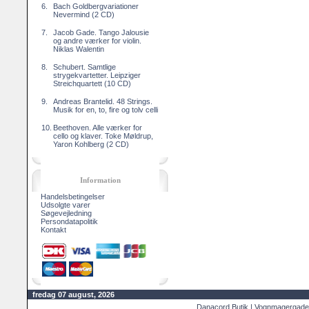
6.
Bach Goldbergvariationer
Nevermind (2 CD)
7.
Jacob Gade. Tango Jalousie
og andre værker for violin.
Niklas Walentin
8.
Schubert. Samtlige
strygekvartetter. Leipziger
Streichquartett (10 CD)
9.
Andreas Brantelid. 48 Strings.
Musik for en, to, fire og tolv celli
10.
Beethoven. Alle værker for
cello og klaver. Toke Møldrup,
Yaron Kohlberg (2 CD)
Information
Handelsbetingelser
Udsolgte varer
Søgevejledning
Persondatapolitik
Kontakt
fredag 07 august, 2026
Danacord Butik | Vognmagergade