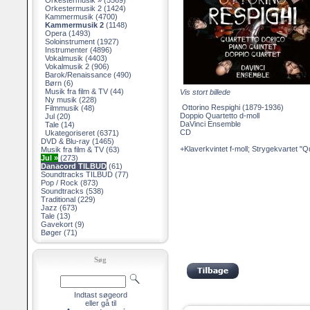
Orkestermusik »
(5569)
Orkestermusik 2
(1424)
Kammermusik
(4700)
Kammermusik 2
(1148)
Opera
(1493)
Soloinstrument
(1927)
Instrumenter
(4896)
Vokalmusik
(4403)
Vokalmusik 2
(906)
Barok/Renaissance
(490)
Børn
(6)
Musik fra film & TV
(44)
Vis stort billede
Ny musik
(228)
Ottorino Respighi (1879-1936)
Filmmusik
(48)
Doppio Quartetto d-moll
Jul
(20)
DaVinci Ensemble
Tale
(14)
CD
Ukategoriseret
(6371)
DVD & Blu-ray
(1465)
+Klaverkvintet f-moll; Strygekvartet "Q
Musik fra film & TV
(63)
Jul »
(273)
Danacord TILBUD
(61)
Soundtracks TILBUD
(77)
Pop / Rock
(873)
Soundtracks
(538)
Traditional
(229)
Jazz
(673)
Tale
(13)
Gavekort
(9)
Bøger
(71)
Søg
Indtast søgeord
eller gå til