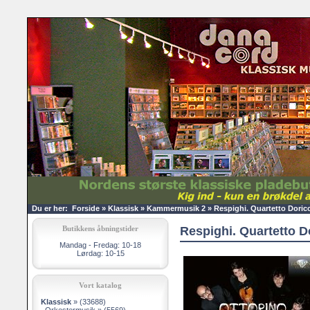
Du er her:
Forside
»
Klassisk
»
Kammermusik 2
»
Respighi. Quartetto Dorico
Butikkens åbningstider
Respighi. Quartetto D
Mandag - Fredag: 10-18
Lørdag: 10-15
Vort katalog
Klassisk
»
(33688)