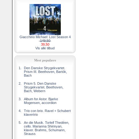
Giacchino Michael: Lost Season 4
149,50
39,50
Vis alle tilbud
Mest populære
1.
Den Danske Strygekvartet.
Prism III. Beethoven, Bartók,
Bach
2.
Prism 5. Den Danske
Strygekvartet. Beethoven,
Bach, Webern
3.
Album for Astor. Bjarke
Mogensen, accordion
4.
Trio con brio. Ravel + Schubert
klavertrio
5.
An die Musik. Torleif Thedéen,
cello. Marianna Shirinyan,
klaver. Brahms, Schumann,
Strauss