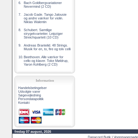
6.
Bach Goldbergvariationer
Nevermind (2 CD)
7.
Jacob Gade. Tango Jalousie
og andre værker for violin.
Niklas Walentin
8.
Schubert. Samtlige
strygekvartetter. Leipziger
Streichquartett (10 CD)
9.
Andreas Brantelid. 48 Strings.
Musik for en, to, fire og tolv celli
10.
Beethoven. Alle værker for
cello og klaver. Toke Møldrup,
Yaron Kohlberg (2 CD)
Information
Handelsbetingelser
Udsolgte varer
Søgevejledning
Persondatapolitik
Kontakt
fredag 07 august, 2026
Danacord Butik | Vognmagergade