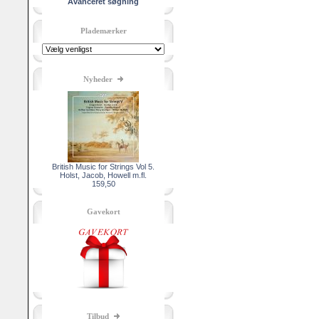
Avanceret søgning
Plademærker
Nyheder
British Music for Strings Vol 5.
Holst, Jacob, Howell m.fl.
159,50
Gavekort
Tilbud