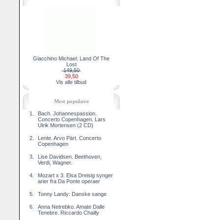
Giacchino Michael: Land Of The
Lost
149,50
39,50
Vis alle tilbud
Mest populære
1.
Bach. Johannespassion.
Concerto Copenhagen. Lars
Ulrik Mortensen (2 CD)
2.
Lente. Arvo Pärt. Concerto
Copenhagen
3.
Lise Davidsen. Beethoven,
Verdi, Wagner.
4.
Mozart x 3. Elsa Dreisig synger
arier fra Da Ponte operaer
5.
Tonny Landy: Danske sange
6.
Anna Netrebko. Amate Dalle
Tenebre. Riccardo Chailly