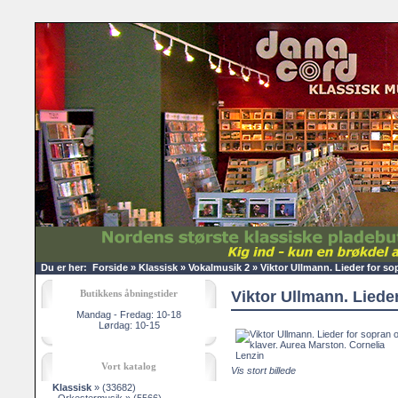
Du er her:
Forside
»
Klassisk
»
Vokalmusik 2
»
Viktor Ullmann. Lieder for so
Butikkens åbningstider
Viktor Ullmann. Liede
Mandag - Fredag: 10-18
Lørdag: 10-15
Vort katalog
Vis stort billede
Klassisk
»
(33682)