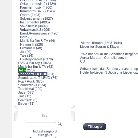
Orkestermusik »
(5566)
Orkestermusik 2
(1424)
Kammermusik
(4700)
Kammermusik 2
(1148)
Opera
(1493)
Soloinstrument
(1927)
Instrumenter
(4895)
Vokalmusik
(4402)
Vokalmusik 2
(906)
Barok/Renaissance
(490)
Børn
(6)
Musik fra film & TV
(44)
Viktor Ullmann (1898-1944)
Ny musik
(228)
Lieder for Sopran & Klaver
Filmmusik
(48)
Jul
(20)
"Wo hast du all die Schönheit herge
Tale
(14)
Aurea Marston, Cornelia Lenzin
Ukategoriseret
(6370)
CD
DVD & Blu-ray
(1465)
Musik fra film & TV
(63)
Schwer ist's, das Schöne zu lassen op.
Jul »
(273)
Hölderlin-Lieder; 3 Jiddische Lieder op
Danacord TILBUD
(61)
Soundtracks TILBUD
(74)
Pop / Rock
(873)
Soundtracks
(534)
Traditional
(229)
Jazz
(673)
Tale
(13)
Gavekort
(9)
Bøger
(71)
Søg
Indtast søgeord
eller gå til