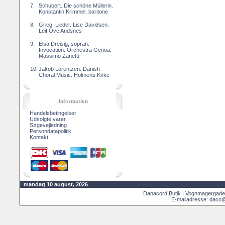
7.
Schubert. Die schöne Müllerin.
Konstantin Krimmel, baritone
8.
Grieg. Lieder. Lise Davidsen.
Leif Ove Andsnes
9.
Elsa Dreisig, sopran.
Invocation. Orchestra Genoa.
Massimo Zanetti
10.
Jakob Lorentzen: Danish
Choral Music. Holmens Kirke
Information
Handelsbetingelser
Udsolgte varer
Søgevejledning
Persondatapolitik
Kontakt
mandag 10 august, 2026
Danacord Butik | Vognmagergade
E-mailadresse: daco@