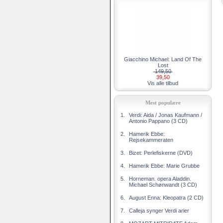
Giacchino Michael: Land Of The
Lost
149,50
39,50
Vis alle tilbud
Mest populære
1.
Verdi: Aida / Jonas Kaufmann /
Antonio Pappano (3 CD)
2.
Hamerik Ebbe:
Rejsekammeraten
3.
Bizet: Perlefiskerne (DVD)
4.
Hamerik Ebbe: Marie Grubbe
5.
Horneman. opera Aladdin.
Michael Schønwandt (3 CD)
6.
August Enna: Kleopatra (2 CD)
7.
Calleja synger Verdi arier