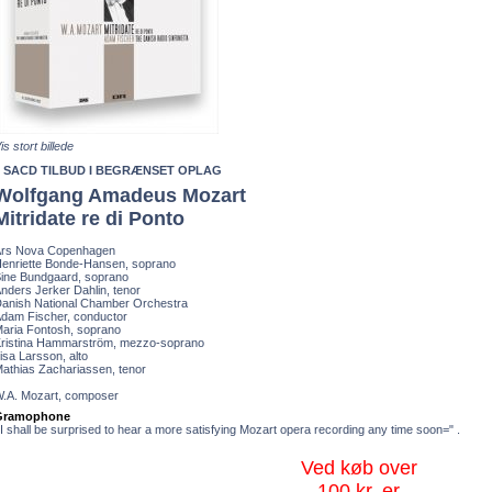
is stort billede
3 SACD TILBUD I BEGRÆNSET OPLAG
Wolfgang Amadeus Mozart
Mitridate re di Ponto
rs Nova Copenhagen
enriette Bonde-Hansen
, soprano
ine Bundgaard
, soprano
nders Jerker Dahlin
, tenor
anish National Chamber Orchestra
dam Fischer
, conductor
aria Fontosh
, soprano
ristina Hammarström
, mezzo-soprano
isa Larsson
, alto
athias Zachariassen
, tenor
.A. Mozart
, composer
Gramophone
I shall be surprised to hear a more satisfying Mozart opera recording any time soon=" .
Ved køb over
100 kr. er