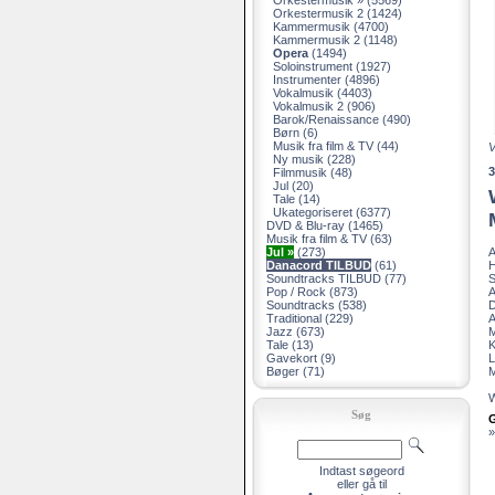
Orkestermusik »
(5569)
Orkestermusik 2
(1424)
Kammermusik
(4700)
Kammermusik 2
(1148)
Opera
(1494)
Soloinstrument
(1927)
Instrumenter
(4896)
Vokalmusik
(4403)
Vokalmusik 2
(906)
Barok/Renaissance
(490)
Børn
(6)
Musik fra film & TV
(44)
V
Ny musik
(228)
Filmmusik
(48)
Jul
(20)
Tale
(14)
Ukategoriseret
(6377)
DVD & Blu-ray
(1465)
Musik fra film & TV
(63)
Jul »
(273)
A
Danacord TILBUD
(61)
H
Soundtracks TILBUD
(77)
S
Pop / Rock
(873)
A
Soundtracks
(538)
D
Traditional
(229)
A
Jazz
(673)
M
Tale
(13)
K
Gavekort
(9)
L
Bøger
(71)
M
W
Søg
»
Indtast søgeord
eller gå til