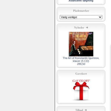
Avanceret søgning
Plademærker
Nyheder
The Art of Konstantin Igumnov,
klaver (5 CD)
289,50
Gavekort
Tilbud