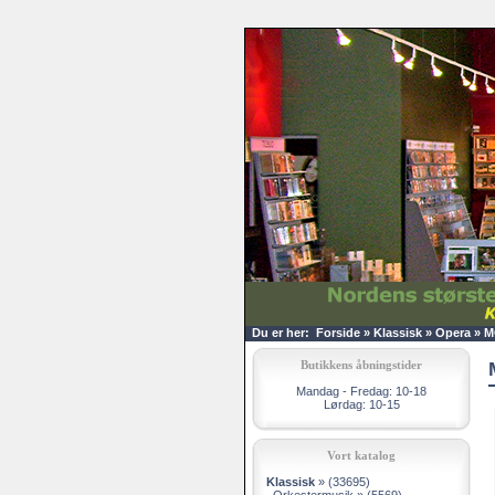
Du er her:
Forside
»
Klassisk
»
Opera
»
M
Butikkens åbningstider
Mandag - Fredag: 10-18
Lørdag: 10-15
Vort katalog
Klassisk
»
(33695)